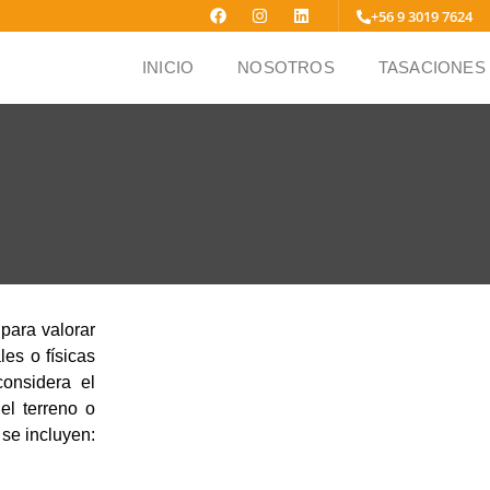
+56 9 3019 7624
INICIO
NOSOTROS
TASACIONES
para valorar
es o físicas
onsidera el
el terreno o
se incluyen: