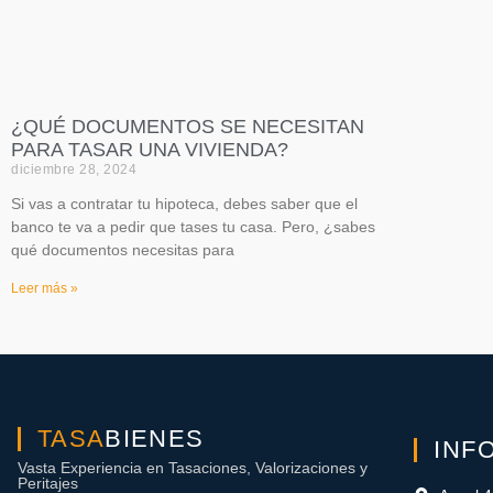
¿QUÉ DOCUMENTOS SE NECESITAN
PARA TASAR UNA VIVIENDA?
diciembre 28, 2024
Si vas a contratar tu hipoteca, debes saber que el
banco te va a pedir que tases tu casa. Pero, ¿sabes
qué documentos necesitas para
Leer más »
TASA
BIENES
INF
Vasta Experiencia en Tasaciones, Valorizaciones y
Peritajes